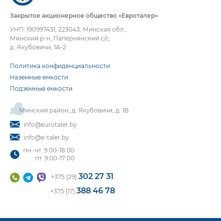
Закрытое акционерное общество «Евроталер»
УНП: 190997431, 223043, Минская обл.,
Минский р-н, Папернянский с/с,
д. Якубовичи, 1А-2
Политика конфиденциальности
Наземные емкости
Подземные емкости
Минский район, д. Якубовичи, д. 1В
info@eurotaler.by
info@e-taler.by
пн.-чт. 9:00-18:00
пт. 9:00-17:00
302 27 31
+375 (29)
388 46 78
+375 (17)
чистить