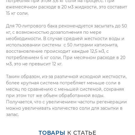
потребляя при этом 3,6 кг соли на процесс. При
ежемесячном расходе в 20 м3 жидкости, это составит
ПОЛУЧИТЬ
КОНСУЛЬТАЦИЮ
15 кг соли.
Для 70-литрового бака рекомендуется засыпать до 50
кг, с возможностью дозаполнения по мере
необходимости. В случае средней жесткости воды и
использовании системы с 50 литрами катионита,
восстановление происходит каждые 12,5 м3, с
потреблением 6 кг соли. При месячном расходе в 20
м3, это не превысит 12 кг.
Таким образом, из-за различной исходной жесткости,
более крупная система потребляет меньше соли в
месяц по сравнению с меньшей системой, сохраняя
при этом тот же объем обработанной воды.
Мы не передадим ваш телефон третьим лицам, только
Получается, что с увеличением частоты регенерации
позвоним и подробно проконсультируем по всем
можно увеличивать количество соли для засыпки в
вопросам, которые действительно для Вас важны.
запас.
Отправить
ТОВАРЫ
К СТАТЬЕ