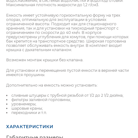
водоснабжения, в системах водоочистки и водоподготовки.
Максимальная плотность жидкости до 1,2 г/см3.
Емкость имеет устойчивую горизонтальную форму на трех
опорах, оптимальную для эксплуатации в условиях
ограниченной высоты. Подходит как для стационарного
хранения, так и для установки на тихоходный транспорт с
ограничением по скорости до 40 км/ч. В корпусе
предусмотрены углубления для хомутов, при помощи которых
бак крепится на транспортное средство. Широкая горловина
позволяет обслуживать емкость внутри. В комплект входит
крышка с дыхательным клапаном.
Возможен монтаж крышки без клапана.
Для установки и перемещения пустой емкости в верхней части
имеются проушины.
Дополнительно на емкость можно установить:
сливные штуцеры с трубной резьбой от 1/2 до 2 1/2 дюйма;
ПОЛУЧИТЬ КОНСУЛЬТАЦИЮ
ПОЛУЧИТЬ
КОНСУЛЬТАЦИЮ
фильтры заливной горловины;
УВАЖАЕМЫЙ КЛИЕНТ!
уровнемеры;
шаровые краны;
переходники и т.п.
Для оформления заказа просим
присылать заявку на e-mail ЗАО
ХАРАКТЕРИСТИКИ
«Евроталер» (
info@e-taler.by
или
info@eurotaler.by
), приложив реквизиты
Габаритные размеры