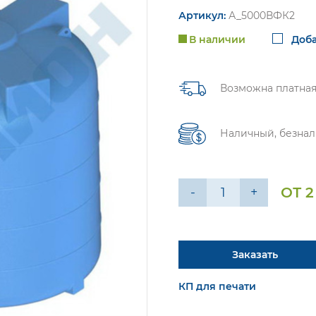
Артикул:
А_5000ВФК2
В наличии
Доба
Возможна платная
Наличный, безнал
ОТ 2
-
+
Заказать
КП для печати