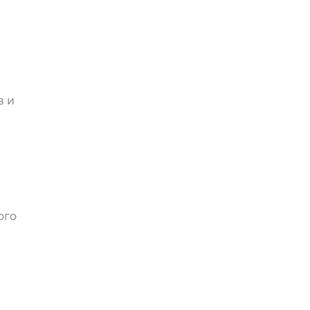
в и
ого